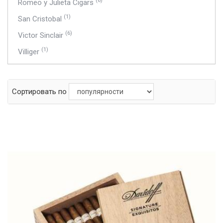
(6)
Romeo y Julieta Cigars
(1)
San Cristobal
(6)
Victor Sinclair
(1)
Villiger
Сортировать по