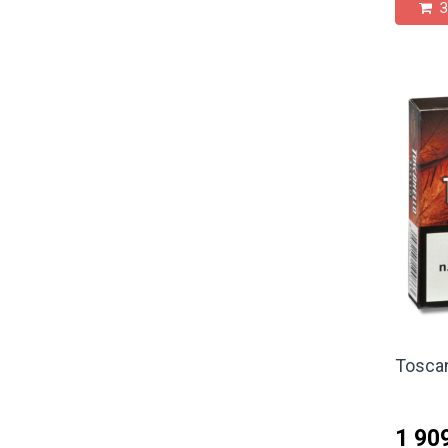
З
Toscan
1 90