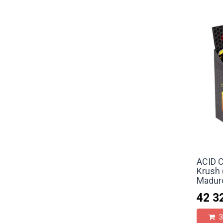
ACID C
Krush 
Maduro
42 3
З