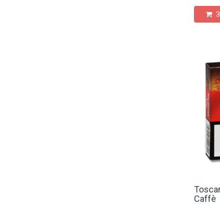
З
Toscan
Caffè