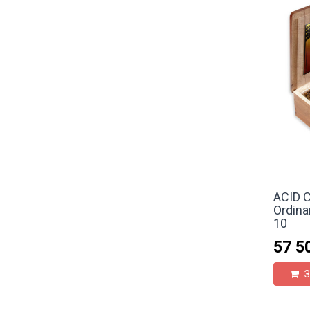
ACID C
Ordinar
10
57 5
З