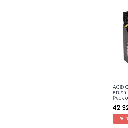
ACID C
Krush 
Pack o
42 3
З