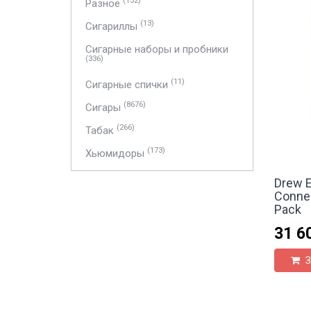
(152)
Разное
(13)
Сигариллы
Сигарные наборы и пробники
(336)
(11)
Сигарные спички
(8676)
Сигары
(266)
Табак
(173)
Хьюмидоры
Drew E
Connec
Pack
31 6
З