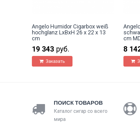
Angelo Humidor Cigarbox weiß
Angel
hochglanz LxBxH 26 x 22 x 13
schwa
cm
cm MDF
19 343
руб.
8 14
Заказать
З
ПОИСК ТОВАРОВ
Каталог сигар со всего
мира