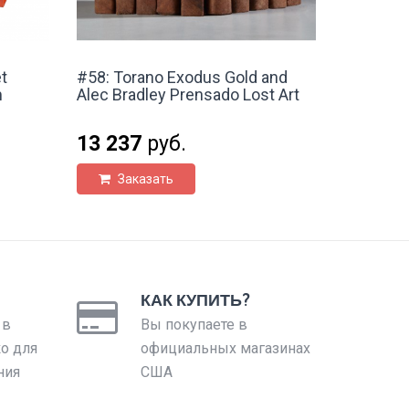
t
#58: Torano Exodus Gold and
m
Alec Bradley Prensado Lost Art
13 237
руб.
Заказать
КАК КУПИТЬ?
 в
Вы покупаете в
ко для
официальных магазинах
ния
США