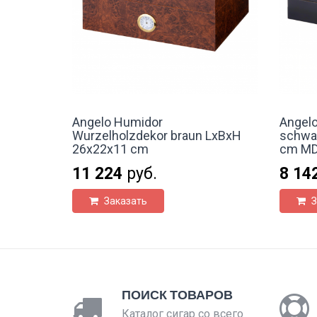
Angelo Humidor
Angel
Wurzelholzdekor braun LxBxH
schwa
26x22x11 cm
cm MDF
11 224
руб.
8 14
Заказать
З
ПОИСК ТОВАРОВ
Каталог сигар со всего