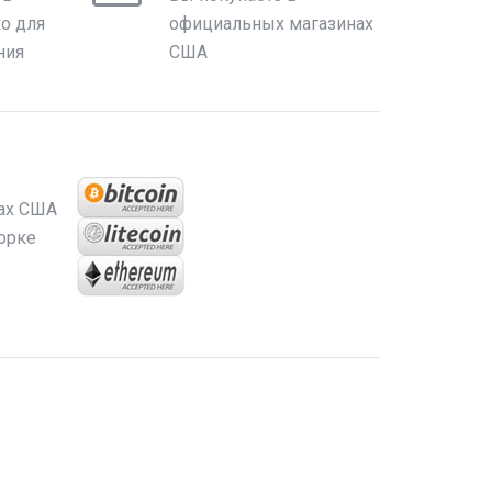
ко для
официальных магазинах
ния
США
ах США
орке