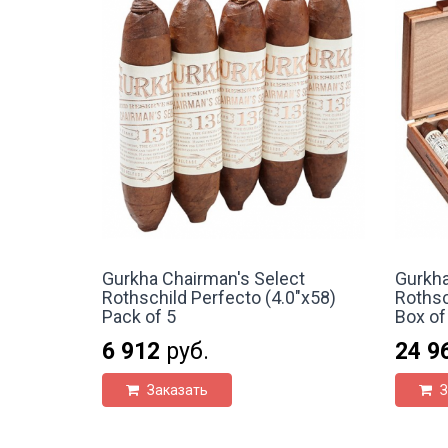
Gurkha Chairman's Select
Gurkha
Rothschild Perfecto (4.0"x58)
Rothsc
Pack of 5
Box of
6 912
руб.
24 9
Заказать
З