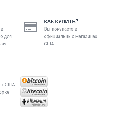
КАК КУПИТЬ?
 в
Вы покупаете в
ко для
официальных магазинах
ния
США
ах США
орке