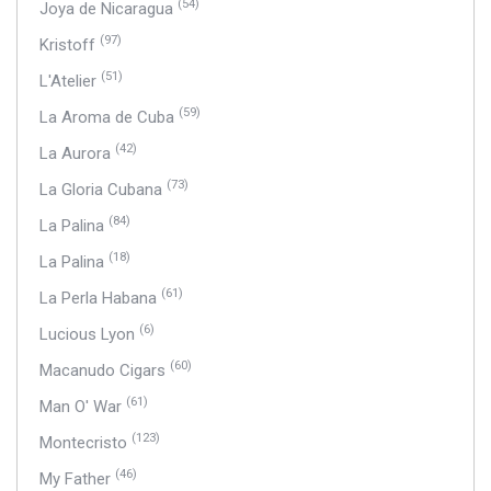
(54)
Joya de Nicaragua
(97)
Kristoff
(51)
L'Atelier
(59)
La Aroma de Cuba
(42)
La Aurora
(73)
La Gloria Cubana
(84)
La Palina
(18)
La Palina
(61)
La Perla Habana
(6)
Lucious Lyon
(60)
Macanudo Cigars
(61)
Man O' War
(123)
Montecristo
(46)
My Father