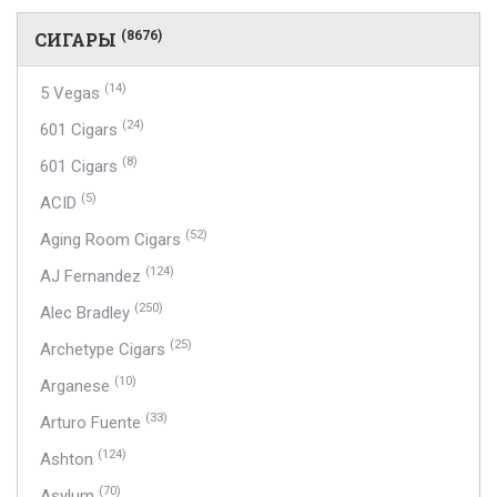
СИГАРЫ
(8676)
(14)
5 Vegas
(24)
601 Cigars
(8)
601 Cigars
(5)
ACID
(52)
Aging Room Cigars
(124)
AJ Fernandez
(250)
Alec Bradley
(25)
Archetype Cigars
(10)
Arganese
(33)
Arturo Fuente
(124)
Ashton
(70)
Asylum