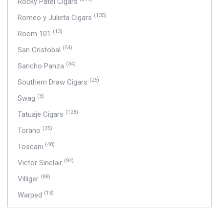
Rocky Patel Cigars
(135)
Romeo y Julieta Cigars
(13)
Room 101
(54)
San Cristobal
(34)
Sancho Panza
(26)
Southern Draw Cigars
(3)
Swag
(128)
Tatuaje Cigars
(35)
Torano
(48)
Toscani
(84)
Victor Sinclair
(88)
Villiger
(13)
Warped