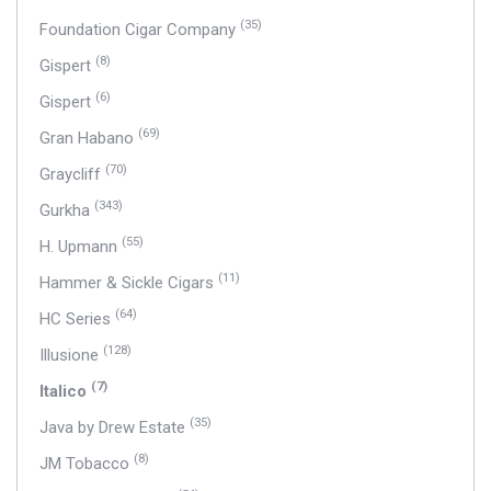
(35)
Foundation Cigar Company
(8)
Gispert
(6)
Gispert
(69)
Gran Habano
(70)
Graycliff
(343)
Gurkha
(55)
H. Upmann
(11)
Hammer & Sickle Cigars
(64)
HC Series
(128)
Illusione
(7)
Italico
(35)
Java by Drew Estate
(8)
JM Tobacco